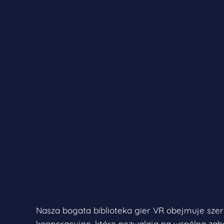
Nasza bogata biblioteka gier VR obejmuje sze
kooperacyjne, które pozwalają na wspólną zabaw