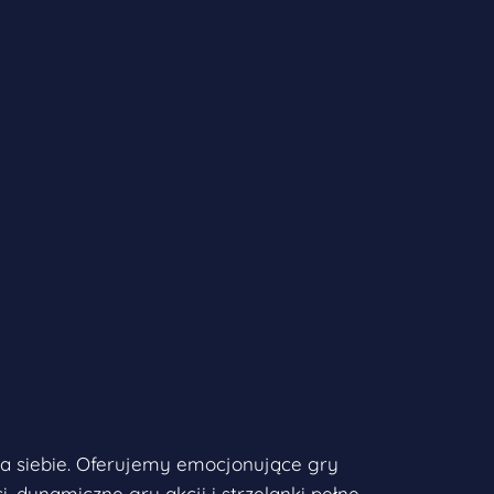
la siebie. Oferujemy emocjonujące gry
, dynamiczne gry akcji i strzelanki pełne