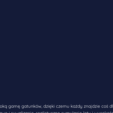
roką gamę gatunków, dzięki czemu każdy znajdzie coś d
ę i rywalizację, realistyczne symulacje lotu i wysokości